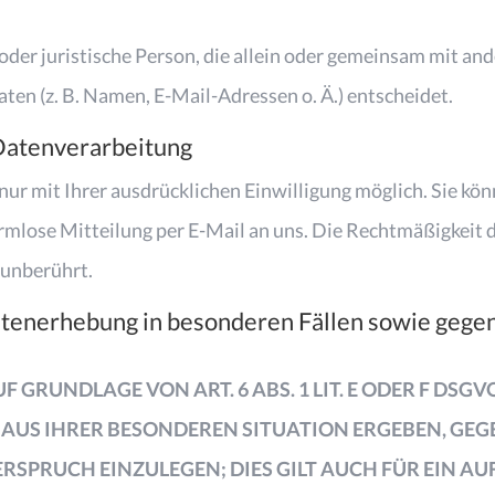
e oder juristische Person, die allein oder gemeinsam mit a
en (z. B. Namen, E-Mail-Adressen o. Ä.) entscheidet.
 Datenverarbeitung
r mit Ihrer ausdrücklichen Einwilligung möglich. Sie könn
ormlose Mitteilung per E-Mail an uns. Die Rechtmäßigkeit 
 unberührt.
tenerhebung in besonderen Fällen sowie gegen
RUNDLAGE VON ART. 6 ABS. 1 LIT. E ODER F DSGVO
H AUS IHRER BESONDEREN SITUATION ERGEBEN, GEG
PRUCH EINZULEGEN; DIES GILT AUCH FÜR EIN AU