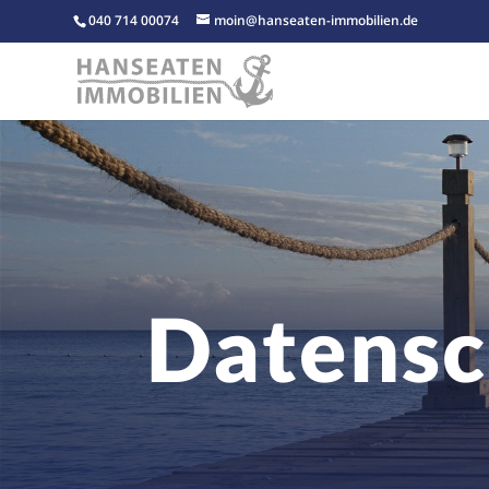
040 714 00074
moin@hanseaten-immobilien.de
Datensc