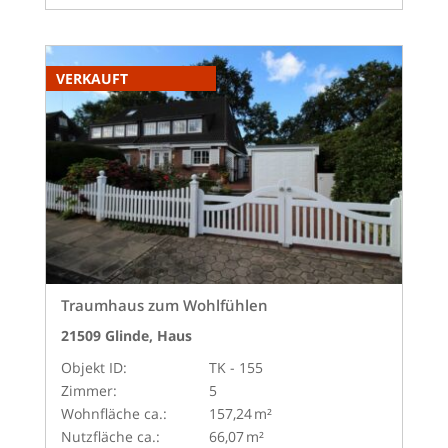
VERKAUFT
Traumhaus zum Wohlfühlen
21509 Glinde, Haus
Objekt ID:
TK - 155
Zimmer:
5
Wohnfläche ca.:
157,24 m²
Nutzfläche ca.:
66,07 m²