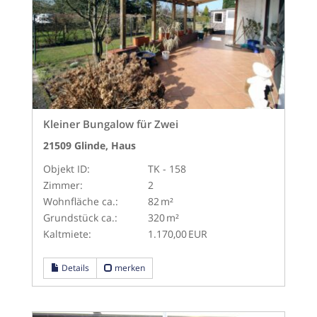
Kleiner Bungalow für Zwei
21509 Glinde, Haus
Objekt ID:
TK - 158
Zimmer:
2
Wohnfläche ca.:
82 m²
Grund­stück ca.:
320 m²
Kaltmiete:
1.170,00 EUR
Details
merken